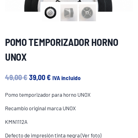
POMO TEMPORIZADOR HORNO
UNOX
El
El
49,00
€
39,00
€
IVA incluido
precio
precio
Pomo temporizador para horno UNOX
original
actual
Recambio original marca UNOX
era:
es:
KMN1112A
49,00 €.
39,00 €.
Defecto de impresión tinta negra (Ver foto)