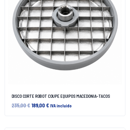
DISCO CORTE ROBOT COUPE EQUIPOS MACEDONIA-TACOS
El
El
235,00
€
189,00
€
IVA incluido
precio
precio
original
actual
era:
es: