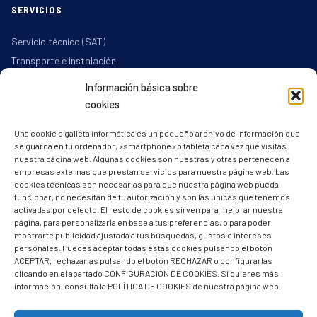
SERVICIOS
Servicio técnico (SAT)
Transporte e instalación
Mantenimiento
Información básica sobre
cookies
CONTACTO
Una cookie o galleta informática es un pequeño archivo de información que
se guarda en tu ordenador, «smartphone» o tableta cada vez que visitas
Recreativos Avenida, S.L.
nuestra página web. Algunas cookies son nuestras y otras pertenecen a
Carretera de Jaén, 7
empresas externas que prestan servicios para nuestra página web. Las
02400 Hellín (Albacete)
cookies técnicas son necesarias para que nuestra página web pueda
funcionar, no necesitan de tu autorización y son las únicas que tenemos
967 30 38 46
activadas por defecto. El resto de cookies sirven para mejorar nuestra
página, para personalizarla en base a tus preferencias, o para poder
687 76 54 43
mostrarte publicidad ajustada a tus búsquedas, gustos e intereses
personales. Puedes aceptar todas estas cookies pulsando el botón
info@recreativosavenida.com
ACEPTAR, rechazarlas pulsando el botón RECHAZAR o configurarlas
clicando en el apartado CONFIGURACIÓN DE COOKIES. Si quieres más
L-V: 09:00–13:30 / 16:30–20:00
información, consulta la POLÍTICA DE COOKIES de nuestra página web.
Sáb: 09:00–13:30