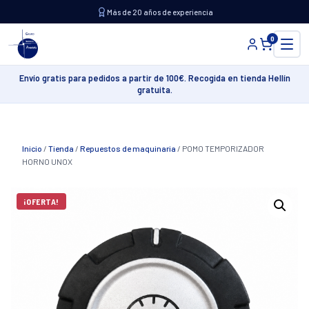
Saltar
Más de 20 años de experiencia
al
0
contenido
Envío gratis para pedidos a partir de 100€. Recogida en tienda Hellín
gratuita.
Inicio
/
Tienda
/
Repuestos de maquinaria
/
POMO TEMPORIZADOR
HORNO UNOX
¡OFERTA!